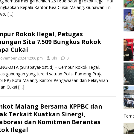
g berhasil mengamankan 261.608 batang rokok ilegal. Hal
iungkapkan Kepala Kantor Bea Cukai Malang, Gunawan Tri
wo,
[…]
pur Rokok Ilegal, Petugas
ungan Sita 7.509 Bungkus Rokok
pa Cukai
November 2024 12:06 pm
Uki
0
NGKOTA (SurabayaPost.id) – Gempur Rokok Ilegal,
as gabungan yang terdiri satuan Polisi Pamong Praja
ol PP) Kota Malang, Kantor Pengawasan dan Pelayanan
dan Cukai
[…]
mkot Malang Bersama KPPBC dan
ak Terkait Kuatkan Sinergi,
Teme
aborasi dan Komitmen Berantas
ok Ilegal