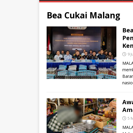
Bea Cukai Malang
Bea
Pe
Ken
9 J
MALA
memb
Baran
nasi
Awa
Ama
5 
MALA