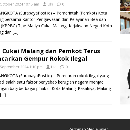
 October 2024 10:15 am
Uki
0
NGKOTA (SurabayaPost.id) – Pemerintah (Pemkot) Kota
ng bersama Kantor Pengawasan dan Pelayanan Bea dan
 (KPPBC) Tipe Madya Cukai Malang, Kejaksaan Negeri Kota
ng dan
[…]
 Cukai Malang dan Pemkot Terus
carkan Gempur Rokok Ilegal
 September 2024 1:10 pm
Uki
0
GKOTA (SurabayaPost.id) – Peredaran rokok ilegal yang
di salah satu faktor penyebab kerugian negara menjadi
ngan bagi berbagai pihak di Kota Malang. Pasalnya, Malang
[…]
Pedoman Media Siber