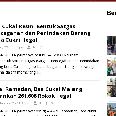
Be
 Cukai Resmi Bentuk Satgas
ncegahan dan Penindakan Barang
a Cukai Ilegal
uly 2025 1:56 pm
Uki
0
NGKOTA (SurabayaPost.id) — Bea Cukai resmi
entuk Satuan Tugas (Satgas) Pencegahan dan Penindakan
g Kena Cukai Ilegal sebagai bagian dari langkah strategis
onal dalam memerangi
[…]
l Ramadan, Bea Cukai Malang
nkan 261.608 Rokok Ilegal
March 2025 11:35 pm
Uki
0
NGKOTA (Surabayapost.id) – Awal Ramadhan, Bea cukai