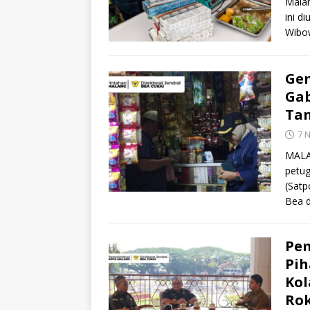
Malan
ini d
Wibo
Gem
Gab
Tan
7 
MALA
petug
(Satp
Bea 
Pe
Pih
Kol
Rok