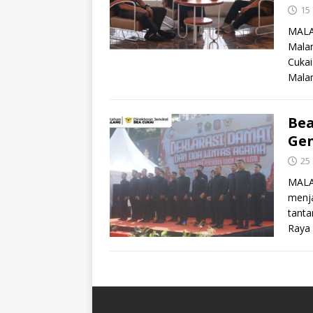
15
MALA
Mala
Cukai
Mala
Bea
Gen
25
MALAN
menja
tanta
Raya