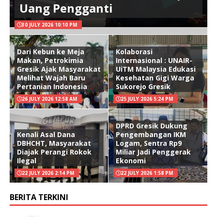
Uang Pengganti
30 JULY 2026 10:10 PM
Dari Kebun ke Meja
Kolaborasi
Makan, Petrokimia
Internasional : UNAIR-
Gresik Ajak Masyarakat
UiTM Malaysia Edukasi
Melihat Wajah Baru
Kesehatan Gigi Warga
Pertanian Indonesia
Sukorejo Gresik
26 JULY 2026 12:58 AM
25 JULY 2026 5:24 PM
DPRD Gresik Dukung
Kenali Asal Dana
Pengembangan IKM
DBHCHT, Masyarakat
Logam, Sentra Rp9
Diajak Perangi Rokok
Miliar Jadi Penggerak
Ilegal
Ekonomi
22 JULY 2026 2:14 PM
22 JULY 2026 1:58 PM
BERITA TERKINI