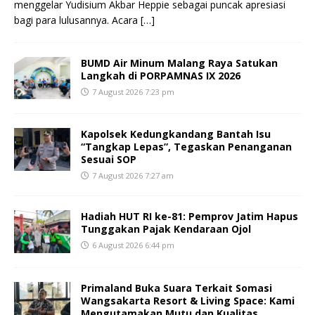
menggelar Yudisium Akbar Heppie sebagai puncak apresiasi
bagi para lulusannya. Acara
[…]
BUMD Air Minum Malang Raya Satukan
Langkah di PORPAMNAS IX 2026
7 August 2026 7:23 pm
Kapolsek Kedungkandang Bantah Isu
“Tangkap Lepas”, Tegaskan Penanganan
Sesuai SOP
7 August 2026 7:27 am
Hadiah HUT RI ke-81: Pemprov Jatim Hapus
Tunggakan Pajak Kendaraan Ojol
6 August 2026 6:44 pm
Primaland Buka Suara Terkait Somasi
Wangsakarta Resort & Living Space: Kami
Mengutamakan Mutu dan Kualitas