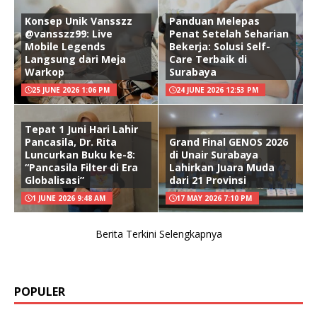
Konsep Unik Vansszz
Panduan Melepas
@vansszz99: Live
Penat Setelah Seharian
Mobile Legends
Bekerja: Solusi Self-
Langsung dari Meja
Care Terbaik di
Warkop
Surabaya
25 JUNE 2026 1:06 PM
24 JUNE 2026 12:53 PM
Tepat 1 Juni Hari Lahir
Pancasila, Dr. Rita
Grand Final GENOS 2026
Luncurkan Buku ke-8:
di Unair Surabaya
“Pancasila Filter di Era
Lahirkan Juara Muda
Globalisasi”
dari 21 Provinsi
1 JUNE 2026 9:48 AM
17 MAY 2026 7:10 PM
Berita Terkini Selengkapnya
POPULER