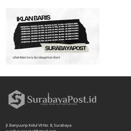
Jl. Banyuurip Kidul VII No. 8, Surabaya.