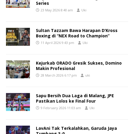
Series
23 May 2026 8:40 am
Uki
Sultan Tazzam Bawa Harapan D’Kross
Boxing di “NEX Road to Champion”
11 April 2026 9:43 pm
Uki
Kejurkab ORADO Gresik Sukses, Domino
Makin Profesional
28 March 2026 6:17 pm
uki
Sapu Bersih Dua Laga di Malang, JPE
Pastikan Lolos ke Final Four
9 February 2026 11:03 am
Uki
LavAni Tak Terkalahkan, Garuda Jaya
Tumbang 3-0