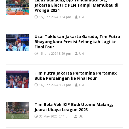
Jakarta Electric PLN Tampil Memukau di
Proliga 2024
15 June 2024 9:34 pm
Uki
Usai Taklukan Jakarta Garuda, Tim Putra
Bhayangkara Presisi Selangkah Lagi ke
Final Four
15 June 2024 8:29 pm
Uki
Tim Putra Jakarta Pertamina Pertamax
Buka Persaingan ke Final Four
14 June 2024 8:23 pm
Uki
Tim Bola Voli IKIP Budi Utomo Malang,
Juarai Ubaya League 2023
30 May 2023 6:11 pm
Uki