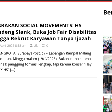
Be
BRAKAN SOCIAL MOVEMENTS: HS
deng Slank, Buka Job Fair Disabilitas
gga Rekrut Karyawan Tanpa Ijazah
April 2026 8:58 am
Uki
0
NGKOTA (SurabayaPost.id) – Lapangan Rampal Malang
emuruh, Minggu malam (19/4/2026). Bukan cuma karena
 naik panggung formasi lengkap, tapi karena konser “Hey
 X HS”
[…]