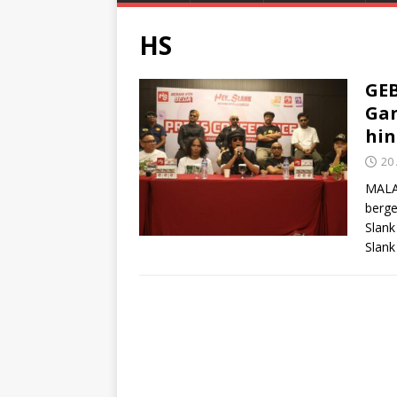
HS
GE
Gan
hin
20 
MALA
berg
Slank
Slank