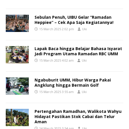
Sebulan Penuh, UIBU Gelar “Ramadan
Heppiee” – Cek Apa Saja Kegiatannya!
15 March 2025 2:02 pm
Uki
Lapak Baca hingga Belajar Bahasa Isyarat
Jadi Program Utama Ramadan RBC UMM
15 March 2025 4:02 am
Uki
Ngabuburit UMM, Hibur Warga Pakai
Angklung hingga Bermain Golf
15 March 2025 3:55 am
Uki
Pertengahan Ramadhan, Walikota Wahyu
Hidayat Pastikan Stok Cabai dan Telur
Aman
14 March 2025 3:54 pm
Uki