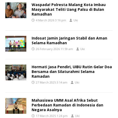
Waspada! Polresta Malang Kota Imbau
Masyarakat Teliti Uang Palsu di Bulan
Ramadhan
4 March 2026 3:16 pm
Uki
Indosat Jamin Jaringan Stabil dan Aman
Selama Ramadhan
26 February 2026 11:59 am
Uki
Hormati Jasa Pendiri, UIBU Rutin Gelar Doa
Bersama dan Silaturahmi Selama
Ramadan
27 March 2025 3:14 am
Uki
Mahasiswa UMM Asal Afrika Sebut
Perbedaan Ramadan di Indonesia dan
Negara Asalnya
17 March 2025 1:24 pm
Uki