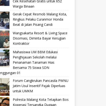
Cek Kesehatan Gratis untuk 652
Warga Binaan
Gerak Cepat Resmob Malang Kota,
Ringkus Pelaku Curanmor Honda
Beat di Jalan Pisang Candi
Wangsakarta Resort & Living Space
Disomasi, Diminta Bayar Kerugian
Kontraktor
Mahasiswa UM BBM Edukasi
Penghijauan Sekolah melalui
Penanaman Tanaman Hias
Bersama 75 Siswa SDN
nggungan 01
Forum Cangkrukan Pancasila PWNU
Jatim Usul Insentif Pajak Diperluas
untuk UMKM
Polresta Malang Kota Tetapkan Bos
Koperasi Tersangka Dugaan