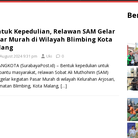
Be
tuk Kepedulian, Relawan SAM Gelar
ar Murah di Wilayah Blimbing Kota
lang
 August 2024 9:31 pm
Uki
0
NGKOTA (SurabayaPost.id) – Bentuk kepedulian untuk
ntu masyarakat, relawan Sobat Ali Muthohirin (SAM)
elar kegiatan Pasar Murah di wilayah Kelurahan Arjosari,
matan Blimbing, Kota Malang,
[…]