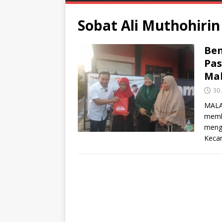
Sobat Ali Muthohirin
Ben
Pas
Ma
30
MALA
memba
mengg
Keca