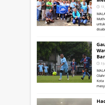
13 
MALAN
Muth
untuk
disabi
Gau
Waw
Bar
3 
MALA
Olahr
Kota 
masya
Ha