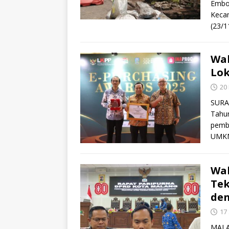
Embon
Kecam
(23/1
Wak
Lok
20
SURAB
Tahun
pemb
UMKM 
Wak
Te
de
17
MALAN