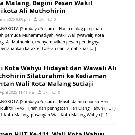
a Malang, Begini Pesan Wakil
ikota Ali Muthohirin
June 2025 9:09 pm
Uki
0
GKOTA (SurabayaPost.id) – Hadiri dialog pimpinan
ah pemuda Muhammadiyah, Wakil Wali (Wawali) Kota
g, Ali Muthohirin, menyampaikan pesan pentingnya
ertahankan karakter toleran dan ramah khas
[…]
i Kota Wahyu Hidayat dan Wawali Ali
hohirin Silaturahmi ke Kediaman
tan Wali Kota Malang Sutiaji
April 2025 11:41 am
Uki
0
NGKOTA (SurabayaPost.id) – Masih dalam nuansa Hari
Idulfitri 1446 Hijriah dan peringatan Hari Ulang Tahun (HUT)
11 Kota Malang, pasangan Wali Kota Malang Wahyu
[…]
en HUT Ke-111, Wali Kota Wahyu