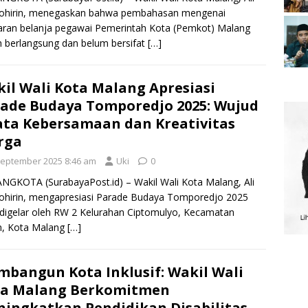
ohirin, menegaskan bahwa pembahasan mengenai
ran belanja pegawai Pemerintah Kota (Pemkot) Malang
 berlangsung dan belum bersifat
[…]
il Wali Kota Malang Apresiasi
ade Budaya Tomporedjo 2025: Wujud
ta Kebersamaan dan Kreativitas
rga
September 2025 8:46 am
Uki
0
GKOTA (SurabayaPost.id) – Wakil Wali Kota Malang, Ali
ohirin, mengapresiasi Parade Budaya Tomporedjo 2025
digelar oleh RW 2 Kelurahan Ciptomulyo, Kecamatan
n, Kota Malang
[…]
bangun Kota Inklusif: Wakil Wali
ta Malang Berkomitmen
ingkatkan Pendidikan Disabilitas