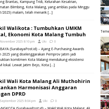
g Brantas, Kampung Tridi, Kelurahan Kesatrian,
atan Blimbing, Kota Malang, yang amblas pada Minggu
1/2025) malam, telah menarik
[…]
il Walikota : Tumbuhkan UMKM
Teme
al, Ekonomi Kota Malang Tumbuh
 November 2025 8:10 pm
Uki
0
AYA (SurabayaPost.id) – Ajang E-Purchasing Awards
 2025 yang diselenggarakan Pemprov Jatim jadi
uktian komitmen Kota Malang mendukung eksistensi
lokal. Lewat Jatim Bejo, Kota
[…]
il Wali Kota Malang Ali Muthohirin
kankan Harmonisasi Anggaran
ngan DPRD
 September 2025 8:04 pm
Uki
0
GKOTA (SurabayaPost.id) – Wakil Wali Kota Malang, Ali