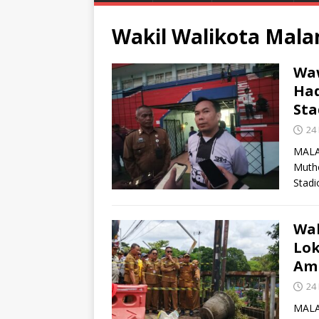
Wakil Walikota Mala
Waw
Had
Sta
24
MALAN
Muth
Stadi
Wal
Lok
Am
24
MALAN