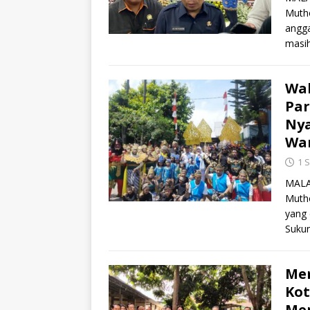
Muth
angga
masih
Wak
Par
Nya
Wa
1 
MALAN
Muth
yang 
Suku
Mem
Ko
Men