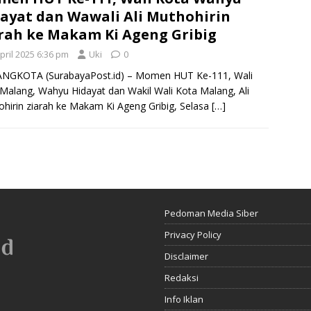
ayat dan Wawali Ali Muthohirin
rah ke Makam Ki Ageng Gribig
pril 2025 6:36 pm
Uki
0
NGKOTA (SurabayaPost.id) – Momen HUT Ke-111, Wali
Malang, Wahyu Hidayat dan Wakil Wali Kota Malang, Ali
hirin ziarah ke Makam Ki Ageng Gribig, Selasa
[…]
Pedoman Media Siber
Privacy Policy
Disclaimer
Redaksi
Info Iklan