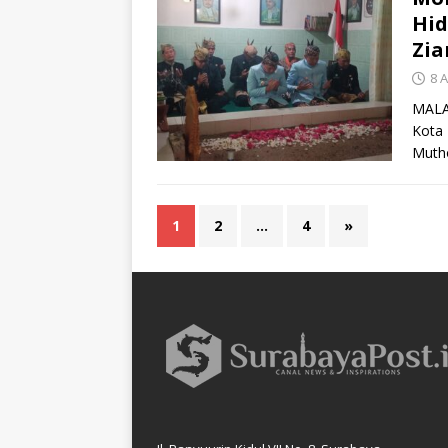
Hid
Zia
8 A
MALA
Kota 
Mutho
1
2
…
4
»