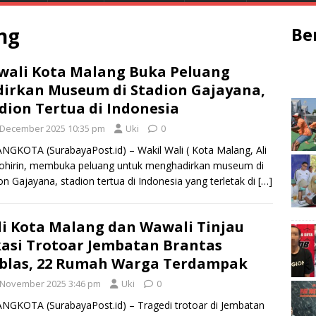
ng
Be
ali Kota Malang Buka Peluang
irkan Museum di Stadion Gajayana,
dion Tertua di Indonesia
 December 2025 10:35 pm
Uki
0
GKOTA (SurabayaPost.id) – Wakil Wali ( Kota Malang, Ali
ohirin, membuka peluang untuk menghadirkan museum di
on Gajayana, stadion tertua di Indonesia yang terletak di
[…]
i Kota Malang dan Wawali Tinjau
asi Trotoar Jembatan Brantas
blas, 22 Rumah Warga Terdampak
 November 2025 3:46 pm
Uki
0
GKOTA (SurabayaPost.id) – Tragedi trotoar di Jembatan