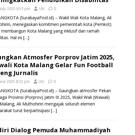
July 2025 8:31 pm
Uki
0
GKOTA (SurabayaPost.id) – Wakil Wali Kota Malang, Ali
ohirin, menegaskan komitmen pemerintah kota (Pemkot)
 membangun Kota Malang yang inklusif dan ramah
litas. Hal ini
[…]
ngkan Atmosfer Porprov Jatim 2025,
ali Kota Malang Gelar Fun Football
eng Jurnalis
June 2025 8:32 pm
Uki
0
NGKOTA (SurabayaPost.id) – Gaungkan atmosfer Pekan
aga Provinsi (Porprov) Jatim IX 2025, Wakil Wali (Wawali)
Malang, Ali Muthohirin mengajak seluruh elemen
rakat turut berpartisipasi
[…]
diri Dialog Pemuda Muhammadiyah