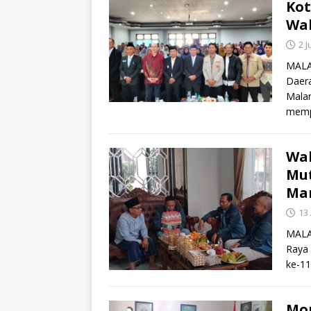
Kot
Wal
2 
MALAN
Daer
Malan
memp
Wal
Mut
Man
13 
MALA
Raya 
ke-1
Mom