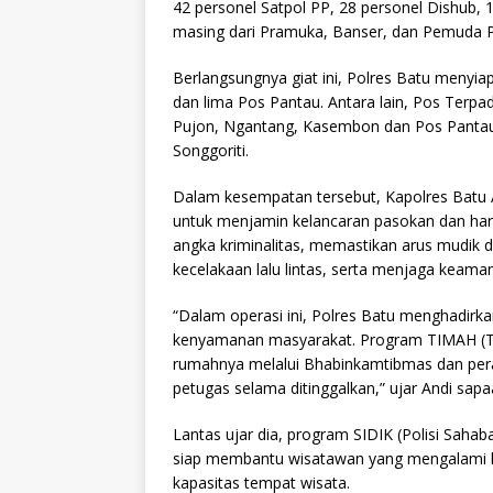
42 personel Satpol PP, 28 personel Dishub, 
masing dari Pramuka, Banser, dan Pemuda P
Berlangsungnya giat ini, Polres Batu meny
dan lima Pos Pantau. Antara lain, Pos Terp
Pujon, Ngantang, Kasembon dan Pos Pantau 
Songgoriti.
Dalam kesempatan tersebut, Kapolres Batu 
untuk menjamin kelancaran pasokan dan ha
angka kriminalitas, memastikan arus mudik 
kecelakaan lalu lintas, serta menjaga keaman
“Dalam operasi ini, Polres Batu menghadir
kenyamanan masyarakat. Program TIMAH (Ti
rumahnya melalui Bhabinkamtibmas dan per
petugas selama ditinggalkan,” ujar Andi sap
Lantas ujar dia, program SIDIK (Polisi Saha
siap membantu wisatawan yang mengalami ke
kapasitas tempat wisata.