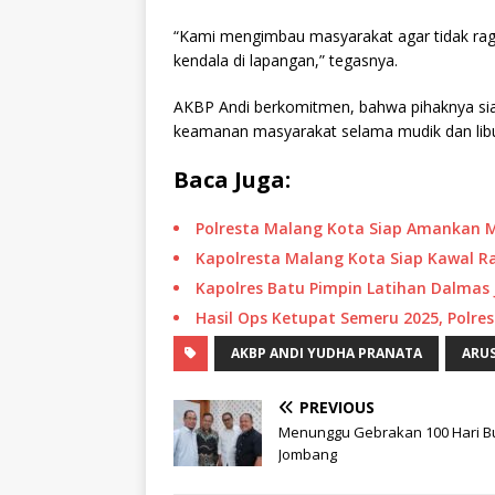
“Kami mengimbau masyarakat agar tidak ragu
kendala di lapangan,” tegasnya.
AKBP Andi berkomitmen, bahwa pihaknya sia
keamanan masyarakat selama mudik dan libu
Baca Juga:
Polresta Malang Kota Siap Amankan 
Kapolresta Malang Kota Siap Kawal 
Kapolres Batu Pimpin Latihan Dalmas 
Hasil Ops Ketupat Semeru 2025, Polr
AKBP ANDI YUDHA PRANATA
ARU
PREVIOUS
Menunggu Gebrakan 100 Hari B
Jombang