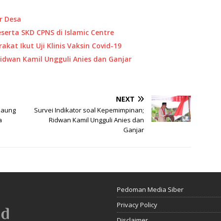
r Desa
eserta SKD CPNS di Islamic Centre
akat Ikut Uji Klinis Vaksin Covid-19
Ridwan Kamil Ungguli Anies dan Ganjar
NEXT
Saung
Survei Indikator soal Kepemimpinan;
a
Ridwan Kamil Ungguli Anies dan
Ganjar
Pedoman Media Siber
Privacy Policy
Disclaimer