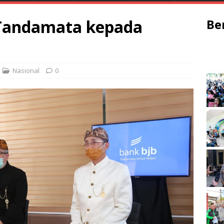
 Tandamata kepada
Be
Nasional
0