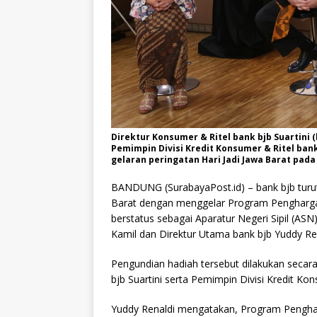
Direktur Konsumer & Ritel bank bjb Suartini (
Pemimpin Divisi Kredit Konsumer & Ritel ban
gelaran peringatan Hari Jadi Jawa Barat pada 
BANDUNG (SurabayaPost.id) – bank bjb turut
Barat dengan menggelar Program Pengharga
berstatus sebagai Aparatur Negeri Sipil (AS
Kamil dan Direktur Utama bank bjb Yuddy Ren
Pengundian hadiah tersebut dilakukan secara 
bjb Suartini serta Pemimpin Divisi Kredit Ko
Yuddy Renaldi mengatakan, Program Pengha