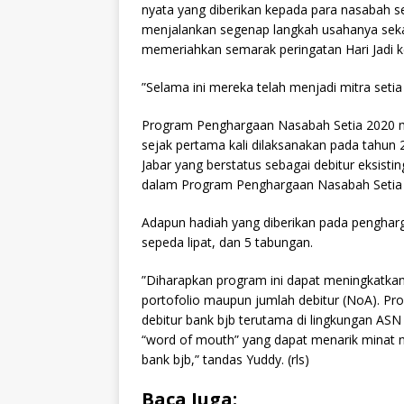
nyata yang diberikan kepada para nasabah se
menjalankan segenap langkah usahanya sekal
memeriahkan semarak peringatan Hari Jadi ke
”Selama ini mereka telah menjadi mitra set
Program Penghargaan Nasabah Setia 2020 me
sejak pertama kali dilaksanakan pada tahun
Jabar yang berstatus sebagai debitur eksis
dalam Program Penghargaan Nasabah Setia
Adapun hadiah yang diberikan pada penghargaa
sepeda lipat, dan 5 tabungan.
”Diharapkan program ini dapat meningkatkan
portofolio maupun jumlah debitur (NoA). Pro
debitur bank bjb terutama di lingkungan ASN
“word of mouth” yang dapat menarik minat n
bank bjb,” tandas Yuddy. (rls)
Baca Juga: