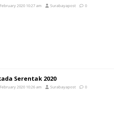
 February 2020 10:27 am
Surabayapost
0
kada Serentak 2020
 February 2020 10:26 am
Surabayapost
0