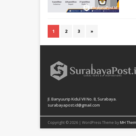
1
2
3
»
Jl. Banyuurip Kidul VII No. 8, Surabaya.
surabayapost.id@gmail.com
Copyright © 2026 | WordPress Theme by
MH Them