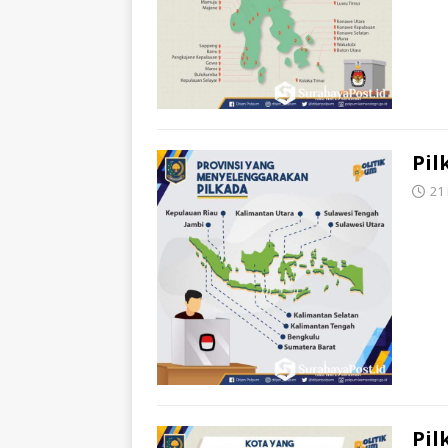
Pil
21
Pil