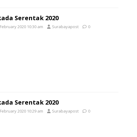
kada Serentak 2020
 February 2020 10:30 am
Surabayapost
0
kada Serentak 2020
 February 2020 10:29 am
Surabayapost
0