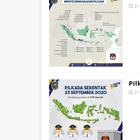
21
Pil
21