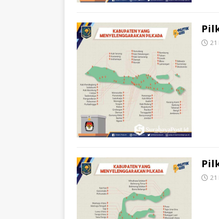
Pil
21
Pil
21