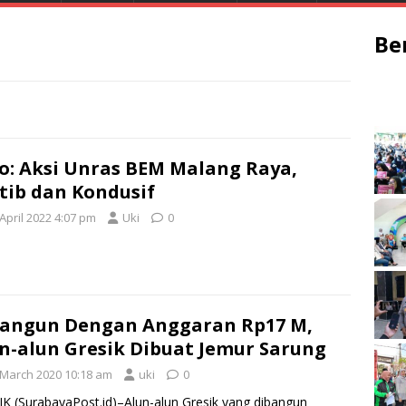
Be
o: Aksi Unras BEM Malang Raya,
tib dan Kondusif
April 2022 4:07 pm
Uki
0
angun Dengan Anggaran Rp17 M,
n-alun Gresik Dibuat Jemur Sarung
 March 2020 10:18 am
uki
0
K (SurabayaPost.id)–Alun-alun Gresik yang dibangun