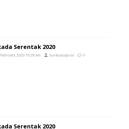
kada Serentak 2020
 February 2020 10:28 am
Surabayapost
0
kada Serentak 2020