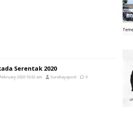
Teme
kada Serentak 2020
 February 2020 10:32 am
Surabayapost
0