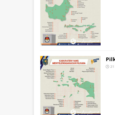
Pil
21