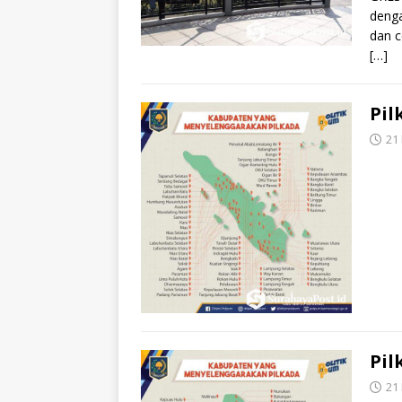
denga
dan c
[…]
Pil
21
Pil
21