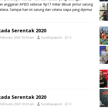
n anggaran APBD sebesar Rp17 miliar dibuat jemur sarung
elana. Sampai hari ini sarung dan celana siapa yang dijemur
kada Serentak 2020
 February 2020 10:34 am
Surabayapost
0
kada Serentak 2020
 February 2020 10:33 am
Surabayapost
0