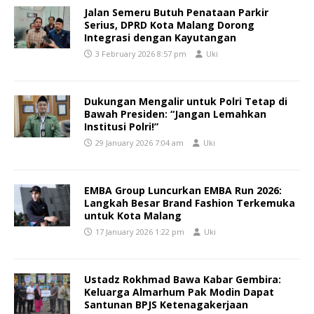
Jalan Semeru Butuh Penataan Parkir
Serius, DPRD Kota Malang Dorong
Integrasi dengan Kayutangan
3 February 2026 8:57 pm
Uki
Dukungan Mengalir untuk Polri Tetap di
Bawah Presiden: “Jangan Lemahkan
Institusi Polri!”
29 January 2026 7:04 am
Uki
EMBA Group Luncurkan EMBA Run 2026:
Langkah Besar Brand Fashion Terkemuka
untuk Kota Malang
17 January 2026 1:22 pm
Uki
Ustadz Rokhmad Bawa Kabar Gembira:
Keluarga Almarhum Pak Modin Dapat
Santunan BPJS Ketenagakerjaan