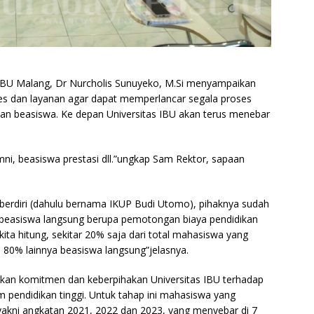
 IBU Malang, Dr Nurcholis Sunuyeko, M.Si menyampaikan
s dan layanan agar dapat memperlancar segala proses
n beasiswa. Ke depan Universitas IBU akan terus menebar
ni, beasiswa prestasi dll.”ungkap Sam Rektor, sapaan
 berdiri (dahulu bernama IKUP Budi Utomo), pihaknya sudah
asiswa langsung berupa pemotongan biaya pendidikan
kita hitung, sekitar 20% saja dari total mahasiswa yang
80% lainnya beasiswa langsung”jelasnya.
kan komitmen dan keberpihakan Universitas IBU terhadap
pendidikan tinggi. Untuk tahap ini mahasiswa yang
 yakni angkatan 2021, 2022 dan 2023, yang menyebar di 7