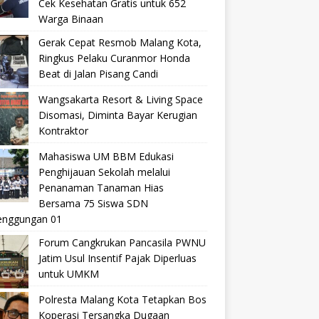
Cek Kesehatan Gratis untuk 652
Warga Binaan
Gerak Cepat Resmob Malang Kota,
Ringkus Pelaku Curanmor Honda
Beat di Jalan Pisang Candi
Wangsakarta Resort & Living Space
Disomasi, Diminta Bayar Kerugian
Kontraktor
Mahasiswa UM BBM Edukasi
Penghijauan Sekolah melalui
Penanaman Tanaman Hias
Bersama 75 Siswa SDN
nggungan 01
Forum Cangkrukan Pancasila PWNU
Jatim Usul Insentif Pajak Diperluas
untuk UMKM
Polresta Malang Kota Tetapkan Bos
Koperasi Tersangka Dugaan