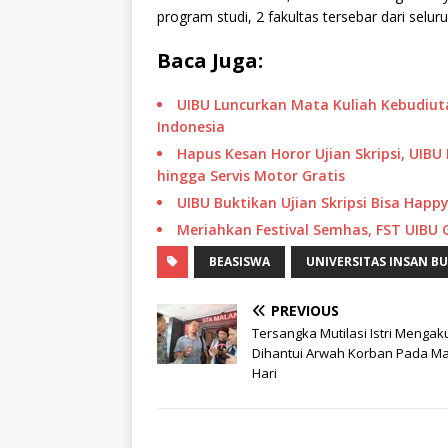
program studi, 2 fakultas tersebar dari seluru
Baca Juga:
UIBU Luncurkan Mata Kuliah Kebudiuta
Indonesia
Hapus Kesan Horor Ujian Skripsi, UIB
hingga Servis Motor Gratis
UIBU Buktikan Ujian Skripsi Bisa Happ
Meriahkan Festival Semhas, FST UIBU G
BEASISWA
UNIVERSITAS INSAN B
PREVIOUS
Tersangka Mutilasi Istri Mengak
Dihantui Arwah Korban Pada M
Hari