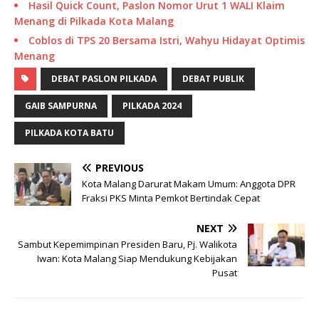
Hasil Quick Count, Paslon Nomor Urut 1 WALI Klaim
Menang di Pilkada Kota Malang
Coblos di TPS 20 Bersama Istri, Wahyu Hidayat Optimis
Menang
DEBAT PASLON PILKADA
DEBAT PUBLIK
GAIB SAMPURNA
PILKADA 2024
PILKADA KOTA BATU
PREVIOUS
Kota Malang Darurat Makam Umum: Anggota DPR
Fraksi PKS Minta Pemkot Bertindak Cepat
NEXT
Sambut Kepemimpinan Presiden Baru, Pj. Walikota
Iwan: Kota Malang Siap Mendukung Kebijakan
Pusat