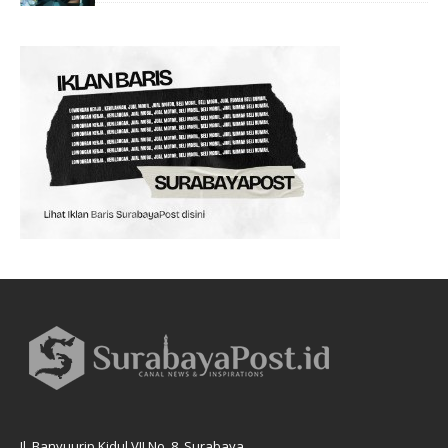
Jl. Banyuurip Kidul VII No. 8, Surabaya.