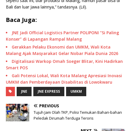
seperti saat ini, biar produksi di Malang, namun pasar bisa di
Bali dan luar Jawa lainnya,” tandasnya. (Lil).
Baca Juga:
JNE Jadi Official Logistics Partner POLIPONI “Si Paling
Konser” di Lapangan Rampal Malang
Gerakkan Pelaku Ekonomi dan UMKM, Wali Kota
Malang Ajak Masyarakat Gelar Nobar Piala Dunia 2026
Digitalisasi Warkop Omah Soeger Blitar, Kini Hadirkan
Smart POS
Gali Potensi Lokal, Wali Kota Malang Apresiasi Inovasi
UMKM dan Pemberdayaan Disabilitas di Lowokwaru
JNE
JNE EXPRESS
UMKM
PREVIOUS
Tujuh Jam Olah TKP, Polisi Temukan Bahan-bahan
Peledak Dirumah Terduga Teroris
NEXT