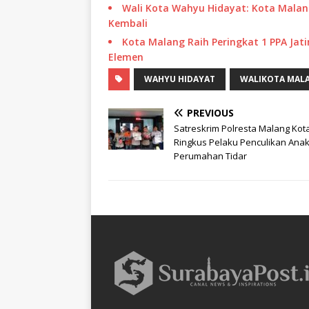
Wali Kota Wahyu Hidayat: Kota Malang
Kembali
Kota Malang Raih Peringkat 1 PPA Jati
Elemen
WAHYU HIDAYAT
WALIKOTA MAL
PREVIOUS
Satreskrim Polresta Malang Kot
Ringkus Pelaku Penculikan Anak
Perumahan Tidar