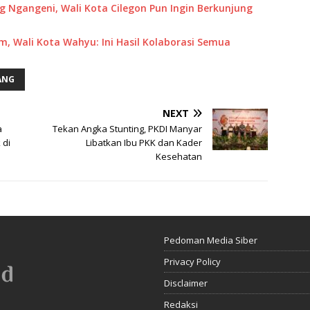
 Ngangeni, Wali Kota Cilegon Pun Ingin Berkunjung
m, Wali Kota Wahyu: Ini Hasil Kolaborasi Semua
ANG
NEXT
a
Tekan Angka Stunting, PKDI Manyar
 di
Libatkan Ibu PKK dan Kader
Kesehatan
Pedoman Media Siber
Privacy Policy
Disclaimer
Redaksi