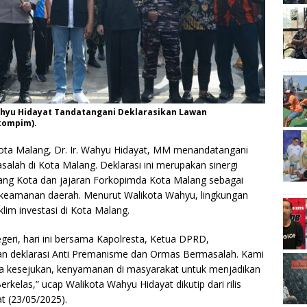
Wahyu Hidayat Tandatangani Deklarasikan Lawan
kompim).
ota Malang, Dr. Ir. Wahyu Hidayat, MM menandatangani
alah di Kota Malang. Deklarasi ini merupakan sinergi
ang Kota dan jajaran Forkopimda Kota Malang sebagai
 keamanan daerah. Menurut Walikota Wahyu, lingkungan
im investasi di Kota Malang.
Negeri, hari ini bersama Kapolresta, Ketua DPRD,
an deklarasi Anti Premanisme dan Ormas Bermasalah. Kami
 ada kesejukan, kenyamanan di masyarakat untuk menjadikan
elas,” ucap Walikota Wahyu Hidayat dikutip dari rilis
 (23/05/2025).