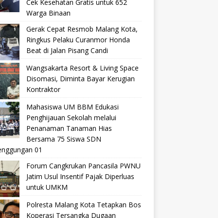
Cek Kesehatan Gratis untuk 652
Warga Binaan
Gerak Cepat Resmob Malang Kota,
Ringkus Pelaku Curanmor Honda
Beat di Jalan Pisang Candi
Wangsakarta Resort & Living Space
Disomasi, Diminta Bayar Kerugian
Kontraktor
Mahasiswa UM BBM Edukasi
Penghijauan Sekolah melalui
Penanaman Tanaman Hias
Bersama 75 Siswa SDN
nggungan 01
Forum Cangkrukan Pancasila PWNU
Jatim Usul Insentif Pajak Diperluas
untuk UMKM
Polresta Malang Kota Tetapkan Bos
Koperasi Tersangka Dugaan