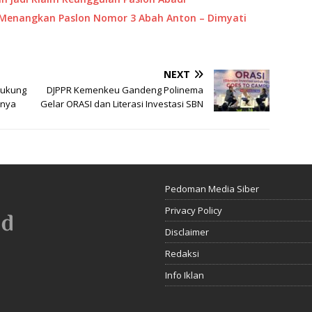
 Menangkan Paslon Nomor 3 Abah Anton – Dimyati
NEXT
Dukung
DJPPR Kemenkeu Gandeng Polinema
gnya
Gelar ORASI dan Literasi Investasi SBN
Pedoman Media Siber
Privacy Policy
Disclaimer
Redaksi
Info Iklan