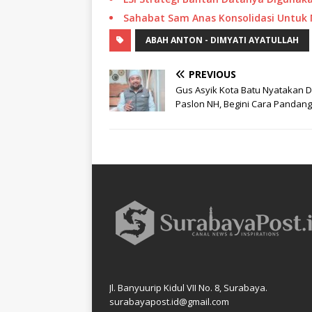
Sahabat Sam Anas Konsolidasi Untuk
ABAH ANTON - DIMYATI AYATULLAH
PREVIOUS
Gus Asyik Kota Batu Nyatakan 
Paslon NH, Begini Cara Pandan
Jl. Banyuurip Kidul VII No. 8, Surabaya.
surabayapost.id@gmail.com