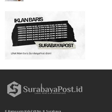
Jl. Banyuurip Kidul VII No. 8, Surabaya.