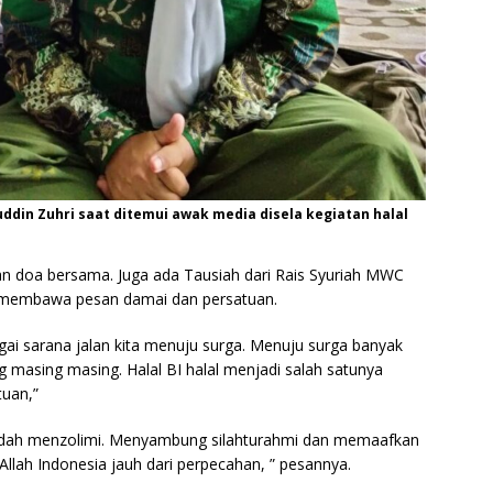
uddin Zuhri saat ditemui awak media disela kegiatan halal
n doa bersama. Juga ada Tausiah dari Rais Syuriah MWC
ng membawa pesan damai dan persatuan.
gai sarana jalan kita menuju surga. Menuju surga banyak
 masing masing. Halal BI halal menjadi salah satunya
uan,”
sudah menzolimi. Menyambung silahturahmi dan memaafkan
a Allah Indonesia jauh dari perpecahan, ” pesannya.