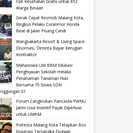
Cek Kesehatan Gratis untuk 652
Warga Binaan
Gerak Cepat Resmob Malang Kota,
Ringkus Pelaku Curanmor Honda
Beat di Jalan Pisang Candi
Wangsakarta Resort & Living Space
Disomasi, Diminta Bayar Kerugian
Kontraktor
Mahasiswa UM BBM Edukasi
Penghijauan Sekolah melalui
Penanaman Tanaman Hias
Bersama 75 Siswa SDN
nggungan 01
Forum Cangkrukan Pancasila PWNU
Jatim Usul Insentif Pajak Diperluas
untuk UMKM
Polresta Malang Kota Tetapkan Bos
Koperasi Tersangka Dugaan