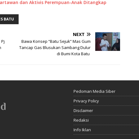
artawan dan Aktivis Perempuan-Anak Ditangkap
S BATU
NEXT
 Pj
Bawa Konsep “Batu Sejuk” Mas Gum
n
Tancap Gas Blusukan Sambang Dulur
di Bumi Kota Batu
Pedoman Media Siber
Privacy Policy
Disclaimer
Redaksi
Info Iklan