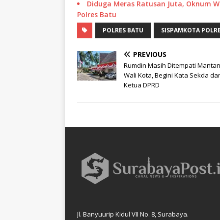
Diduga Meras Ratusan Juta, Oknum W
Polres Batu
POLRES BATU
SISPAMKOTA POLRE
PREVIOUS
Rumdin Masih Ditempati Mantan
Wali Kota, Begini Kata Sekda da
Ketua DPRD
Jl. Banyuurip Kidul VII No. 8, Surabaya.