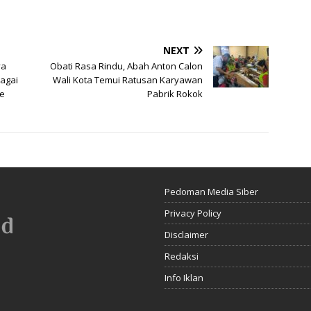
NEXT
ya
Obati Rasa Rindu, Abah Anton Calon
agai
Wali Kota Temui Ratusan Karyawan
de
Pabrik Rokok
Pedoman Media Siber
Privacy Policy
Disclaimer
Redaksi
Info Iklan