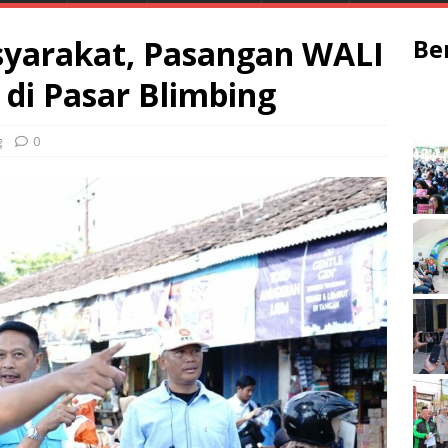
asyarakat, Pasangan WALI
Be
 di Pasar Blimbing
g
0