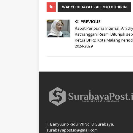
WAHYU HIDAYAT - ALI MUTHOHIRIN
PREVIOUS
Rapat Paripurna Internal, Amith
Ratnanggani Resmi Ditunjuk seb
Ketua DPRD Kota Malang Perio
2024-2029
Jl. Banyuurip Kidul VII No. 8, Surabaya.
surabayapost.id@gmail.com