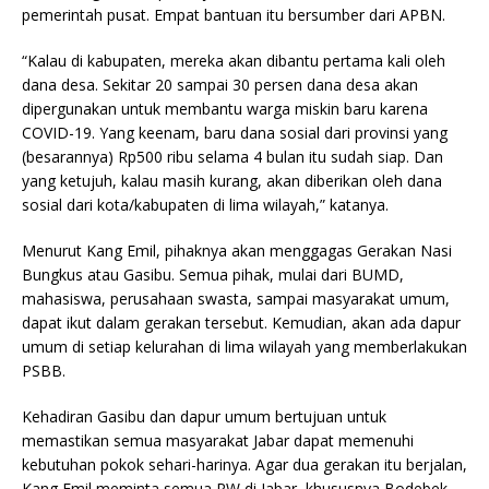
pemerintah pusat. Empat bantuan itu bersumber dari APBN.
“Kalau di kabupaten, mereka akan dibantu pertama kali oleh
dana desa. Sekitar 20 sampai 30 persen dana desa akan
dipergunakan untuk membantu warga miskin baru karena
COVID-19. Yang keenam, baru dana sosial dari provinsi yang
(besarannya) Rp500 ribu selama 4 bulan itu sudah siap. Dan
yang ketujuh, kalau masih kurang, akan diberikan oleh dana
sosial dari kota/kabupaten di lima wilayah,” katanya.
Menurut Kang Emil, pihaknya akan menggagas Gerakan Nasi
Bungkus atau Gasibu. Semua pihak, mulai dari BUMD,
mahasiswa, perusahaan swasta, sampai masyarakat umum,
dapat ikut dalam gerakan tersebut. Kemudian, akan ada dapur
umum di setiap kelurahan di lima wilayah yang memberlakukan
PSBB.
Kehadiran Gasibu dan dapur umum bertujuan untuk
memastikan semua masyarakat Jabar dapat memenuhi
kebutuhan pokok sehari-harinya. Agar dua gerakan itu berjalan,
Kang Emil meminta semua RW di Jabar, khususnya Bodebek,