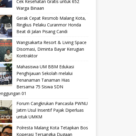
Cek Kesehatan Gratis untuk 652
Warga Binaan
Gerak Cepat Resmob Malang Kota,
Ringkus Pelaku Curanmor Honda
Beat di Jalan Pisang Candi
Wangsakarta Resort & Living Space
Disomasi, Diminta Bayar Kerugian
Kontraktor
Mahasiswa UM BBM Edukasi
Penghijauan Sekolah melalui
Penanaman Tanaman Hias
Bersama 75 Siswa SDN
nggungan 01
Forum Cangkrukan Pancasila PWNU
Jatim Usul Insentif Pajak Diperluas
untuk UMKM
Polresta Malang Kota Tetapkan Bos
Koperasi Tersangka Dugaan