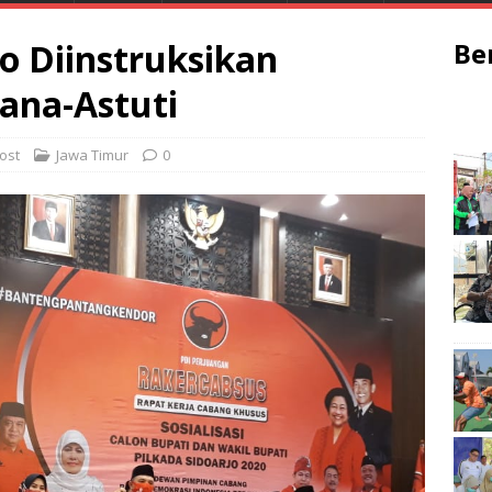
o Diinstruksikan
Be
na-Astuti
ost
Jawa Timur
0