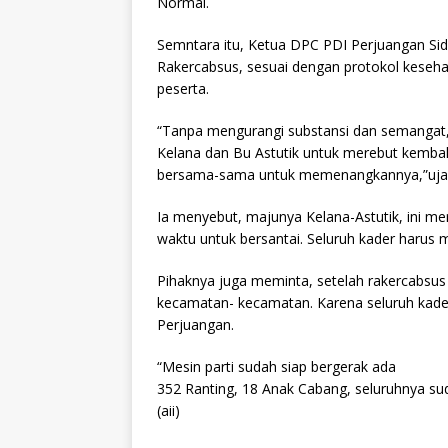
Normal.
Semntara itu, Ketua DPC PDI Perjuangan Si
Rakercabsus, sesuai dengan protokol kesehat
peserta.
“Tanpa mengurangi substansi dan semangat,
Kelana dan Bu Astutik untuk merebut kembali
bersama-sama untuk memenangkannya,”ujar
Ia menyebut, majunya Kelana-Astutik, ini m
waktu untuk bersantai. Seluruh kader haru
Pihaknya juga meminta, setelah rakercabsus 
kecamatan- kecamatan. Karena seluruh ka
Perjuangan.
“Mesin parti sudah siap bergerak ada
352 Ranting, 18 Anak Cabang, seluruhnya sud
(aii)