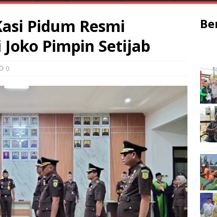
 Kasi Pidum Resmi
Be
i Joko Pimpin Setijab
0