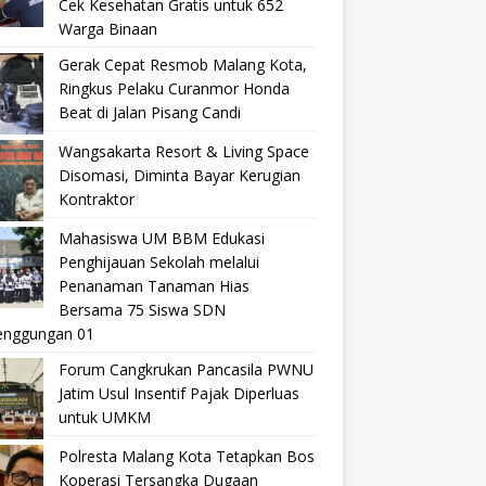
Cek Kesehatan Gratis untuk 652
Warga Binaan
Gerak Cepat Resmob Malang Kota,
Ringkus Pelaku Curanmor Honda
Beat di Jalan Pisang Candi
Wangsakarta Resort & Living Space
Disomasi, Diminta Bayar Kerugian
Kontraktor
Mahasiswa UM BBM Edukasi
Penghijauan Sekolah melalui
Penanaman Tanaman Hias
Bersama 75 Siswa SDN
nggungan 01
Forum Cangkrukan Pancasila PWNU
Jatim Usul Insentif Pajak Diperluas
untuk UMKM
Polresta Malang Kota Tetapkan Bos
Koperasi Tersangka Dugaan