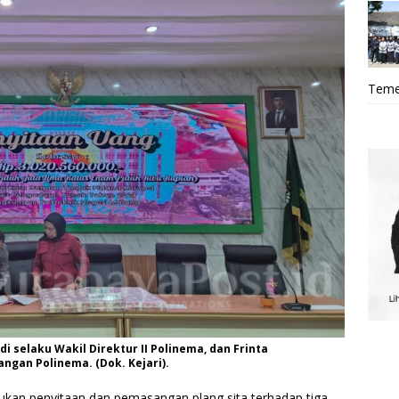
Teme
i selaku Wakil Direktur II Polinema, dan Frinta
ngan Polinema. (Dok. Kejari).
kukan penyitaan dan pemasangan plang sita terhadap tiga