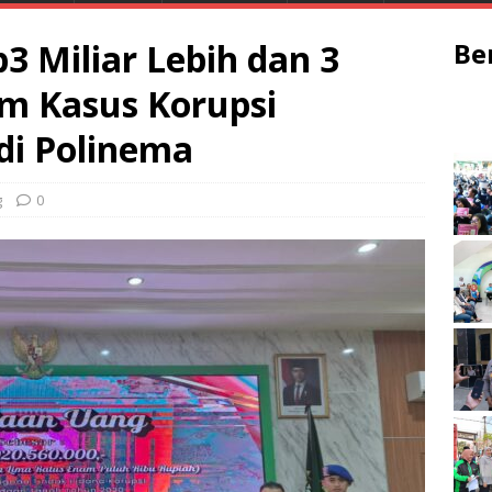
p3 Miliar Lebih dan 3
Be
m Kasus Korupsi
di Polinema
g
0