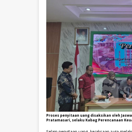
Proses penyitaan uang disaksikan oleh Jaswad
Pratamasari, selaku Kabag Perencanaan Keua
Selain penyitaan uang, kejaksaan juga mela