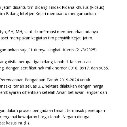
i Jatim dibantu tim Bidang Tindak Pidana Khusus (Pidsus)
 Tim Bidang Intelijen Kejari membantu mengamankan
adityo, SH, MH, saat dikonfirmasi membenarkan adanya
 aset merupakan kegiatan tim penyidik Kejati Jatim.
mankan saja,” tuturnya singkat, Kamis (21/8/2025).
yang disita berupa tiga bidang tanah di Kecamatan
, dengan sertifikat hak milik nomor 8918, 8917, dan 9055.
 Perencanaan Pengadaan Tanah 2019-2024 untuk
saksi tanah seluas 3,2 hektare dilakukan dengan harga
pembayaran dihentikan setelah Awan Setiawan lengser dari
an dalam proses pengadaan tanah, termasuk penetapan
P mengenai kewajaran harga tanah. Negara diduga
kasus ini. (lil).