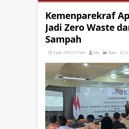
Kemenparekraf Apr
Jadi Zero Waste d
Sampah
2 July 2024 2:27 pm
Uki
Batu
0