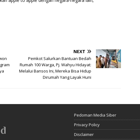
kan apple to apple dengan negara-negara lain,”
NEXT
uwon
Pemkot Salurkan Bantuan Bedah
ogram
Rumah 100 Warga, Pj. Wahyu Hidayat:
ya
Melalui Bansos Ini, Mereka Bisa Hidup
Dirumah Yang Layak Huni
Pedoman Media Siber
Privacy Policy
Disclaimer