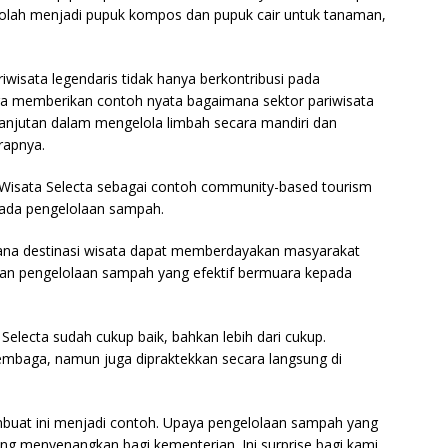
iolah menjadi pupuk kompos dan pupuk cair untuk tanaman,
iwisata legendaris tidak hanya berkontribusi pada
ga memberikan contoh nyata bagaimana sektor pariwisata
lanjutan dalam mengelola limbah secara mandiri dan
rapnya.
Wisata Selecta sebagai contoh community-based tourism
pada pengelolaan sampah.
mana destinasi wisata dapat memberdayakan masyarakat
an pengelolaan sampah yang efektif bermuara kepada
 Selecta sudah cukup baik, bahkan lebih dari cukup.
 lembaga, namun juga dipraktekkan secara langsung di
mbuat ini menjadi contoh. Upaya pengelolaan sampah yang
ng menyenangkan bagi kementerian. Ini surprise bagi kami