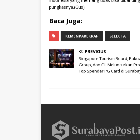
Indonesia yang memang tidak bisa dibanding
pungkasnya.(Gus)
Baca Juga:
KEMENPAREKRAF
SELECTA
PREVIOUS
Singapore Tourism Board, Pak
Group, dan CLI Meluncurkan Pr
Top Spender PG Card di Suraba