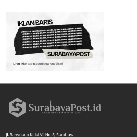
Jl. Banyuurip Kidul VII No. 8, Surabaya.