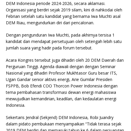
DEM Indonesia periode 2024-2026, secara aklamasi.
Organisasi yang berdiri sejak 2019 silam, kini di nahkodai oleh
Febrian setelah satu kandidat yang bernama Iwa Muchti asal
DEM Riau, mengundurkan diri dari pencalonan.
Dengan pengunduran Iwa Muchti, pada akhirnya tersisa 1
kandidat dan mendapat persetujuan oleh setengah lebih satu
jumlah suara yang hadir pada forum tersebut.
Acara Kongres tersebut juga dihadiri oleh 20 DEM Daerah dan
Perguruan Tinggi. Agenda diawali dengan dengan Seminar
Nasional yang dihadiri Profesor Mukhtasor Guru besar ITS,
Ugan Gandar senior aktivis energi, Arie Gumilar Presiden
FSPPB, Bob Efendi COO Thorcon Power Indonesia dengan
tema pembahasan transformasi dewan energi mahasiswa
mewujudkan kemandirian, keadilan, dan kedaulatan energi
Indonesia.
Sekertaris Jendral (Sekjend) DEM Indonesia, Robi Juandry
dalam pidato pembukaan menyampaikan “Tidak terasa sejak
2019 DEM berdiri dan memasuki tahun ke 6 dalam perjuangan