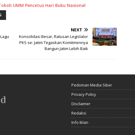
 Tokoh UMM Pencetus Hari Buku Nasional
G
NEXT
 Lagu
Konsolidasi Besar, Ratusan Legislator
PKS se- Jatim Tegaskan Komitmennya
Bangun Jatim Lebih Baik
Pedoman Media Siber
Privacy Policy
Disclaimer
Redaksi
Info Iklan