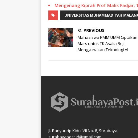
Mengenang Kiprah Prof Malik Fadjar,
UNIVERSITAS MUHAMMADIYAH MALAN
PREVIOUS
Mahasiswa PMM UMM Ciptakan
Mars untuk TK Asalia Beji
Menggunakan Teknologi AI
Jl. Banyuurip Kidul VII No. 8, Surabaya.
surabayapost.id@gmail.com