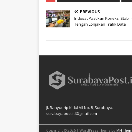
PREVIOUS
Indosat Pastikan Koneksi Stabil 
Tengah Lonjakan Trafik Data
Jl. Banyuurip Kidul VII No. 8, Surabaya.
surabayapost.id@gmail.com
Copyright © 2026 | WordPress Theme by
MH Them