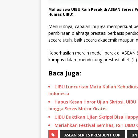
Mahasiswa UIBU Raih Perak di ASEAN Series P
Humas UIBU).
Menurutnya, capaian ini juga memperkuat 
pembinaan olahraga prestasi berbasis pend
secara utuh, baik secara akademik maupun 
Keberhasilan meraih medali perak di ASEAN 
kampus dalam mendukung prestasi atlet. (lil).
Baca Juga:
UIBU Luncurkan Mata Kuliah Kebudiuta
Indonesia
Hapus Kesan Horor Ujian Skripsi, UIB
hingga Servis Motor Gratis
UIBU Buktikan Ujian Skripsi Bisa Happ
Meriahkan Festival Semhas, FST UIBU G
ASEAN SERIES PRESIDENT CUP
UN