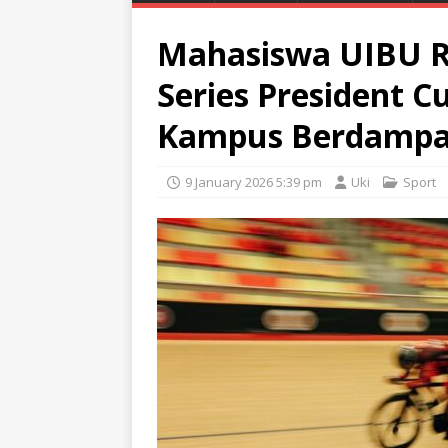
Mahasiswa UIBU R
Series President C
Kampus Berdampa
9 January 2026 5:39 pm
Uki
Sport