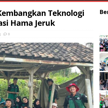
embangkan Teknologi
Be
si Hama Jeruk
g
0