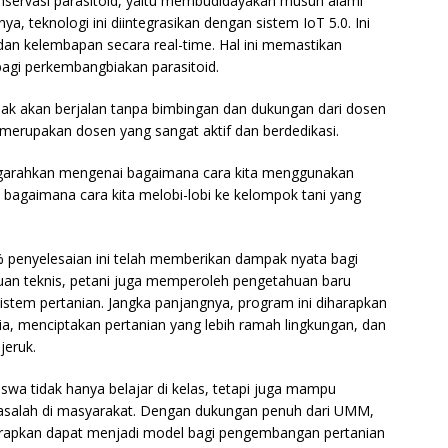
servasi parasitoid, yaitu membudidayakan musuh alami
nya, teknologi ini diintegrasikan dengan sistem IoT 5.0. Ini
n kelembapan secara real-time. Hal ini memastikan
agi perkembangbiakan parasitoid.
ak akan berjalan tanpa bimbingan dan dukungan dari dosen
 merupakan dosen yang sangat aktif dan berdedikasi.
ngarahkan mengenai bagaimana cara kita menggunakan
 bagaimana cara kita melobi-lobi ke kelompok tani yang
 penyelesaian ini telah memberikan dampak nyata bagi
uan teknis, petani juga memperoleh pengetahuan baru
stem pertanian. Jangka panjangnya, program ini diharapkan
a, menciptakan pertanian yang lebih ramah lingkungan, dan
jeruk.
swa tidak hanya belajar di kelas, tetapi juga mampu
salah di masyarakat. Dengan dukungan penuh dari UMM,
harapkan dapat menjadi model bagi pengembangan pertanian