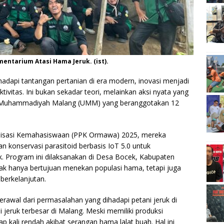
tarium Atasi Hama Jeruk. (ist).
dapi tantangan pertanian di era modern, inovasi menjadi
tivitas. Ini bukan sekadar teori, melainkan aksi nyata yang
as Muhammadiyah Malang (UMM) yang beranggotakan 12
nisasi Kemahasiswaan (PPK Ormawa) 2025, mereka
konservasi parasitoid berbasis IoT 5.0 untuk
uk. Program ini dilaksanakan di Desa Bocek, Kabupaten
tidak hanya bertujuan menekan populasi hama, tetapi juga
berkelanjutan.
erawal dari permasalahan yang dihadapi petani jeruk di
jeruk terbesar di Malang. Meski memiliki produksi
ap kali rendah akibat serangan hama lalat buah. Hal ini