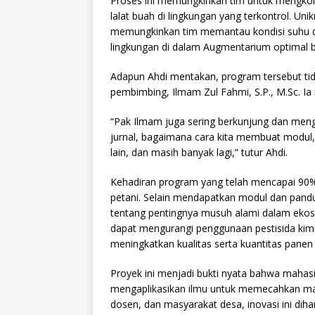
Proses ini memungkinkan tim untuk mengkon
lalat buah di lingkungan yang terkontrol. Unik
memungkinkan tim memantau kondisi suhu da
lingkungan di dalam Augmentarium optimal b
Adapun Ahdi mentakan, program tersebut tid
pembimbing, Ilmam Zul Fahmi, S.P., M.Sc. Ia
“Pak Ilmam juga sering berkunjung dan me
jurnal, bagaimana cara kita membuat modul,
lain, dan masih banyak lagi,” tutur Ahdi.
Kehadiran program yang telah mencapai 90%
petani. Selain mendapatkan modul dan pand
tentang pentingnya musuh alami dalam ekosi
dapat mengurangi penggunaan pestisida kimi
meningkatkan kualitas serta kuantitas panen 
Proyek ini menjadi bukti nyata bahwa mahasi
mengaplikasikan ilmu untuk memecahkan ma
dosen, dan masyarakat desa, inovasi ini di