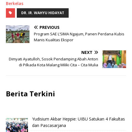
Berkelas
DR. IR. WAHYU HIDAYAT
PREVIOUS
Program SAE L’SIMA Ngajum, Panen Perdana Kubis
Manis Kualitas Ekspor
NEXT
Dimyati Ayatulloh, Sosok Pendamping Abah Anton
di Pilkada Kota Malang Miliki Cita – Cita Mulia
Berita Terkini
Yudisium Akbar Heppie: UIBU Satukan 4 Fakultas
dan Pascasarjana