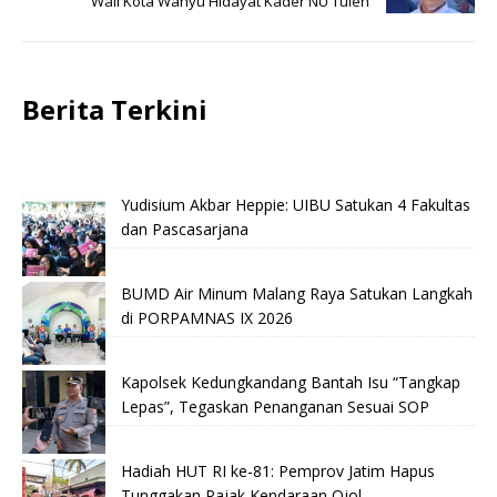
Wali Kota Wahyu Hidayat Kader NU Tulen
Berita Terkini
Yudisium Akbar Heppie: UIBU Satukan 4 Fakultas
dan Pascasarjana
BUMD Air Minum Malang Raya Satukan Langkah
di PORPAMNAS IX 2026
Kapolsek Kedungkandang Bantah Isu “Tangkap
Lepas”, Tegaskan Penanganan Sesuai SOP
Hadiah HUT RI ke-81: Pemprov Jatim Hapus
Tunggakan Pajak Kendaraan Ojol