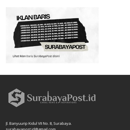
Jl. Banyuurip Kidul VII No. 8, Surabaya.
surabayapost.id@gmail.com