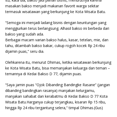
Itu, kata dia, bakso jadi pilihan bisnis, menurutnya karena
masakan bakso menjadi makanan favorit warga sekitar
termasuk wisatawan yang berkunjung ke Kota Wisata Batu.
“Semoga ini menjadi ladang bisnis dengan keuntungan yang
menggiurkan terus berlangsung. Alhasil bakso ini berbeda dari
bakso yang sudah ada.
Berbagai macam varian bakso halus, kasar, tetelan, mie, dan
tahu, ditambah bakso bakar, cukup rogoh kocek Rp 24 ribu
dijamin puas,” seru dia.
Olehkarena itu, menurut Dhimas, ketika wisatawan berkunjung
ke Kota Wisata Batu, bisa memanjakan keluarga dan teman –
temannya di Kedai Bakso D 77, dijamin puas.
“Saya jamin puas “Ojok Dibanding Bandingke Rasane” (jangan
dibanding bandingkan rasanya) manjakan kelurgamu,
manjakan sahabat dan kerabatmu di Kedai Bakso D 77 Kota
Wisata Batu.Harganya cukup terjangkau, kisaran Rp 15 ribu,
hingga Rp 24 ribu tergantung selera,” timpal Dhimas.(Gus)