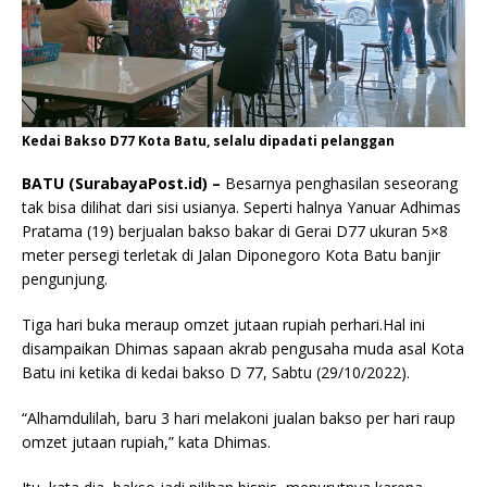
Kedai Bakso D77 Kota Batu, selalu dipadati pelanggan
BATU (SurabayaPost.id) –
Besarnya penghasilan seseorang
tak bisa dilihat dari sisi usianya. Seperti halnya Yanuar Adhimas
Pratama (19) berjualan bakso bakar di Gerai D77 ukuran 5×8
meter persegi terletak di Jalan Diponegoro Kota Batu banjir
pengunjung.
Tiga hari buka meraup omzet jutaan rupiah perhari.Hal ini
disampaikan Dhimas sapaan akrab pengusaha muda asal Kota
Batu ini ketika di kedai bakso D 77, Sabtu (29/10/2022).
“Alhamdulilah, baru 3 hari melakoni jualan bakso per hari raup
omzet jutaan rupiah,” kata Dhimas.