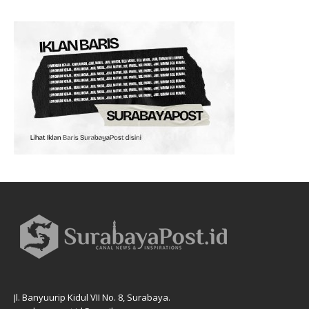
Jl. Banyuurip Kidul VII No. 8, Surabaya.