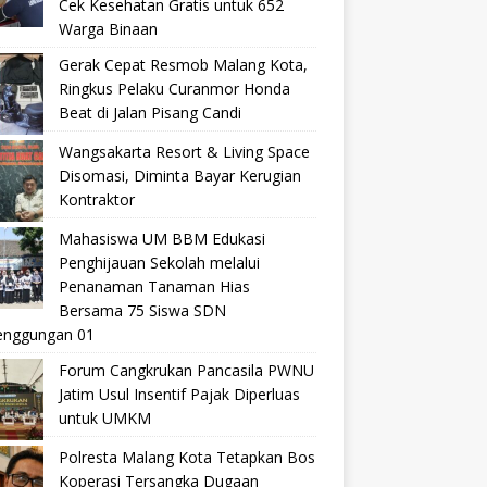
Cek Kesehatan Gratis untuk 652
Warga Binaan
Gerak Cepat Resmob Malang Kota,
Ringkus Pelaku Curanmor Honda
Beat di Jalan Pisang Candi
Wangsakarta Resort & Living Space
Disomasi, Diminta Bayar Kerugian
Kontraktor
Mahasiswa UM BBM Edukasi
Penghijauan Sekolah melalui
Penanaman Tanaman Hias
Bersama 75 Siswa SDN
nggungan 01
Forum Cangkrukan Pancasila PWNU
Jatim Usul Insentif Pajak Diperluas
untuk UMKM
Polresta Malang Kota Tetapkan Bos
Koperasi Tersangka Dugaan