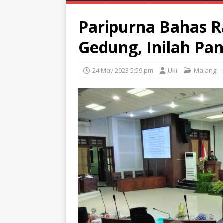
Paripurna Bahas 
Gedung, Inilah P
24 May 2023 5:59 pm
Uki
Malang