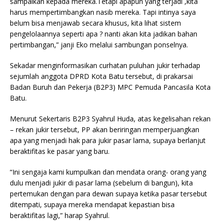
sampaikan kepada mereka.Tetapi apapun yang terjadi ,kita
harus mempertimbangkan nasib mereka. Tapi intinya saya
belum bisa menjawab secara khusus, kita lihat sistem
pengelolaannya seperti apa ? nanti akan kita jadikan bahan
pertimbangan,” janji Eko melalui sambungan ponselnya.
Sekadar menginformasikan curhatan puluhan jukir terhadap
sejumlah anggota DPRD Kota Batu tersebut, di prakarsai
Badan Buruh dan Pekerja (B2P3) MPC Pemuda Pancasila Kota
Batu.
Menurut Sekertaris B2P3 Syahrul Huda, atas kegelisahan rekan
– rekan jukir tersebut, PP akan beriringan memperjuangkan
apa yang menjadi hak para jukir pasar lama, supaya berlanjut
beraktifitas ke pasar yang baru.
“Ini sengaja kami kumpulkan dan mendata orang- orang yang
dulu menjadi jukir di pasar lama (sebelum di bangun), kita
pertemukan dengan para dewan supaya ketika pasar tersebut
ditempati, supaya mereka mendapat kepastian bisa
beraktifitas lagi,” harap Syahrul.