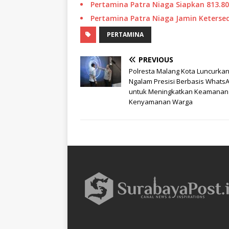
Pertamina Patra Niaga Siapkan 813.80
Pertamina Patra Niaga Jamin Ketersed
PERTAMINA
PREVIOUS
Polresta Malang Kota Luncurkan
Ngalam Presisi Berbasis Whats
untuk Meningkatkan Keamanan
Kenyamanan Warga