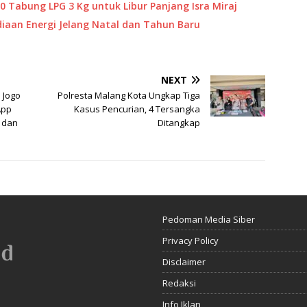
0 Tabung LPG 3 Kg untuk Libur Panjang Isra Miraj
iaan Energi Jelang Natal dan Tahun Baru
NEXT
 Jogo
Polresta Malang Kota Ungkap Tiga
App
Kasus Pencurian, 4 Tersangka
 dan
Ditangkap
Pedoman Media Siber
Privacy Policy
Disclaimer
Redaksi
Info Iklan