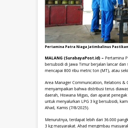
Pertamina Patra Niaga Jatimbalinus Pastikan D
MALANG (SurabayaPost.id) –
Pertamina Pa
bersubsidi di Jawa Timur berjalan lancar dan 
mencapai 800 ribu metric ton (MT), atau sekit
Area Manager Communication, Relations & C
menyampaikan bahwa distribusi terus diawas
daerah, Hiswana Migas, dan aparat penegak
untuk menyalurkan LPG 3 kg bersubsidi, kami
Ahad, Kamis (7/8/2025).
Menurutnya, terdapat lebih dari 36.000 pang
3 kg masyarakat. Ahad mengimbau masyaraka