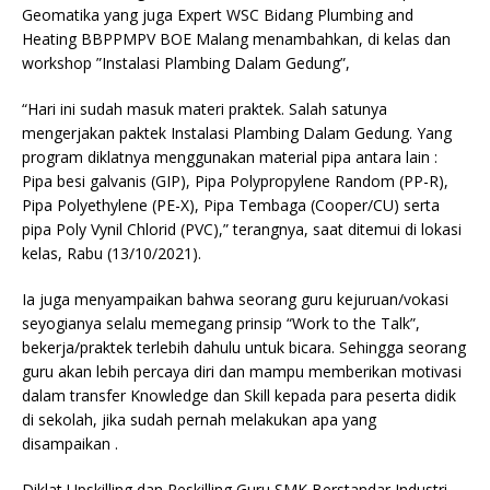
Geomatika yang juga Expert WSC Bidang Plumbing and
Heating BBPPMPV BOE Malang menambahkan, di kelas dan
workshop ”Instalasi Plambing Dalam Gedung”,
“Hari ini sudah masuk materi praktek. Salah satunya
mengerjakan paktek Instalasi Plambing Dalam Gedung. Yang
program diklatnya menggunakan material pipa antara lain :
Pipa besi galvanis (GIP), Pipa Polypropylene Random (PP-R),
Pipa Polyethylene (PE-X), Pipa Tembaga (Cooper/CU) serta
pipa Poly Vynil Chlorid (PVC),” terangnya, saat ditemui di lokasi
kelas, Rabu (13/10/2021).
Ia juga menyampaikan bahwa seorang guru kejuruan/vokasi
seyogianya selalu memegang prinsip “Work to the Talk”,
bekerja/praktek terlebih dahulu untuk bicara. Sehingga seorang
guru akan lebih percaya diri dan mampu memberikan motivasi
dalam transfer Knowledge dan Skill kepada para peserta didik
di sekolah, jika sudah pernah melakukan apa yang
disampaikan .
Diklat Upskilling dan Reskilling Guru SMK Berstandar Industri