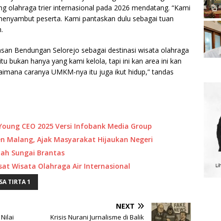
ng olahraga trier internasional pada 2026 mendatang. “Kami
enyambut peserta. Kami pantaskan dulu sebagai tuan
.
n Bendungan Selorejo sebagai destinasi wisata olahraga
itu bukan hanya yang kami kelola, tapi ini kan area ini kan
imana caranya UMKM-nya itu juga ikut hidup,” tandas
p Young CEO 2025 Versi Infobank Media Group
Ijen Malang, Ajak Masyarakat Hijaukan Negeri
pah Sungai Brantas
sat Wisata Olahraga Air Internasional
SA TIRTA 1
NEXT
Nilai
Krisis Nurani Jurnalisme di Balik