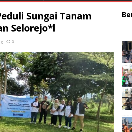
 Peduli Sungai Tanam
Be
n Selorejo*l
ng
0