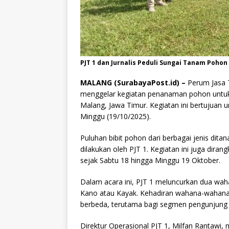
PJT 1 dan Jurnalis Peduli Sungai Tanam Pohon 
MALANG (SurabayaPost.id) –
Perum Jasa T
menggelar kegiatan penanaman pohon untuk 
Malang, Jawa Timur. Kegiatan ini bertujuan 
Minggu (19/10/2025).
Puluhan bibit pohon dari berbagai jenis dita
dilakukan oleh PJT 1. Kegiatan ini juga dira
sejak Sabtu 18 hingga Minggu 19 Oktober.
Dalam acara ini, PJT 1 meluncurkan dua waha
Kano atau Kayak. Kehadiran wahana-wahana 
berbeda, terutama bagi segmen pengunjung 
Direktur Operasional PJT 1, Milfan Rantaw