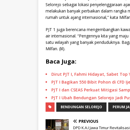
Selorejo sebagai lokasi penyelenggaraan aja
melakukan banyak perbaikan dalam rangka m
rumah untuk ajang internasional,” kata Milfan
PJT 1 juga berencana mengembangkan kawasa
air internasional. “Pengennya kita yang maju 
satu wilayah yang banyak penduduknya. Baga
Milfan. (lil).
Baca Juga:
Dirut PJT I, Fahmi Hidayat, Sabet To
PJT I Bagikan 550 Bibit Pohon di CFD 
PJT I dan CSEAS Perkuat Mitigasi Sam
PJT I Ubah Bendungan Selorejo Jadi Pu
BENDUNGAN SELOREJO
PERUM JA
PREVIOUS
DPD K.A.I Jawa Timur Revitalisasi 