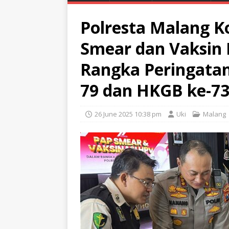
Polresta Malang K
Smear dan Vaksin 
Rangka Peringatan
79 dan HKGB ke-7
26 June 2025 10:38 pm
Uki
Malang