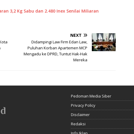
an 3,2 Kg Sabu dan 2.480 Inex Senilai Miliaran
NEXT
 Kota
Didampingi Law Firm Edan Law,
a
Puluhan Korban Apartemen MCP
Mengadu ke DPRD, Tuntut Hak-Hak
Mereka
Pedoman Media Siber
Privacy Policy
Disclaimer
Redaksi
Info Iklan