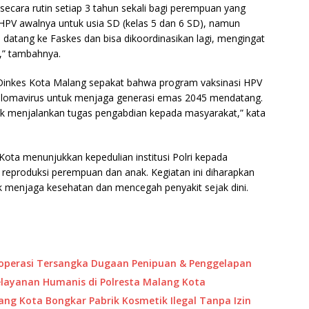
ecara rutin setiap 3 tahun sekali bagi perempuan yang
 HPV awalnya untuk usia SD (kelas 5 dan 6 SD), namun
 datang ke Faskes dan bisa dikoordinasikan lagi, mengingat
a,” tambahnya.
Dinkes Kota Malang sepakat bahwa program vaksinasi HPV
illomavirus untuk menjaga generasi emas 2045 mendatang.
tuk menjalankan tugas pengabdian kepada masyarakat,” kata
ota menunjukkan kepedulian institusi Polri kepada
reproduksi perempuan dan anak. Kegiatan ini diharapkan
 menjaga kesehatan dan mencegah penyakit sejak dini.
Koperasi Tersangka Dugaan Penipuan & Penggelapan
ayanan Humanis di Polresta Malang Kota
ang Kota Bongkar Pabrik Kosmetik Ilegal Tanpa Izin