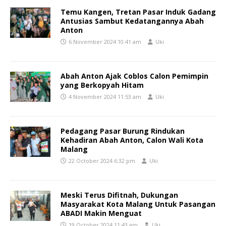
Temu Kangen, Tretan Pasar Induk Gadang
Antusias Sambut Kedatangannya Abah
Anton
6 November 2024 10:41 am
Uki
Abah Anton Ajak Coblos Calon Pemimpin
yang Berkopyah Hitam
4 November 2024 11:53 am
Uki
Pedagang Pasar Burung Rindukan
Kehadiran Abah Anton, Calon Wali Kota
Malang
22 October 2024 6:32 pm
Uki
Meski Terus Difitnah, Dukungan
Masyarakat Kota Malang Untuk Pasangan
ABADI Makin Menguat
19 October 2024 11:43 am
Uki