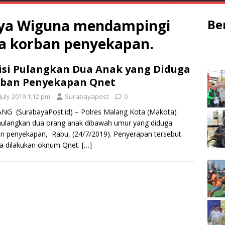
ya Wiguna mendampingi
Be
a korban penyekapan.
isi Pulangkan Dua Anak yang Diduga
rban Penyekapan Qnet
July 2019 1:12 pm
Surabayapost
0
G (SurabayaPost.id) – Polres Malang Kota (Makota)
langkan dua orang anak dibawah umur yang diduga
n penyekapan, Rabu, (24/7/2019). Penyerapan tersebut
a dilakukan oknum Qnet.
[…]