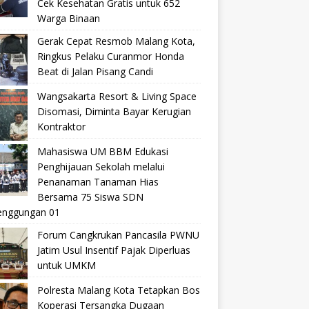
Cek Kesehatan Gratis untuk 652
Warga Binaan
Gerak Cepat Resmob Malang Kota,
Ringkus Pelaku Curanmor Honda
Beat di Jalan Pisang Candi
Wangsakarta Resort & Living Space
Disomasi, Diminta Bayar Kerugian
Kontraktor
Mahasiswa UM BBM Edukasi
Penghijauan Sekolah melalui
Penanaman Tanaman Hias
Bersama 75 Siswa SDN
nggungan 01
Forum Cangkrukan Pancasila PWNU
Jatim Usul Insentif Pajak Diperluas
untuk UMKM
Polresta Malang Kota Tetapkan Bos
Koperasi Tersangka Dugaan