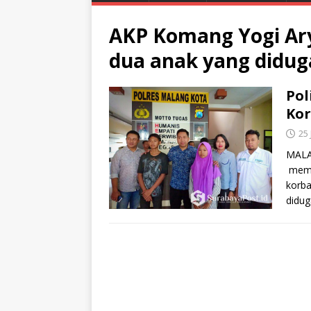
AKP Komang Yogi Ar
dua anak yang didug
Pol
Ko
25 
MALAN
memu
korba
didug