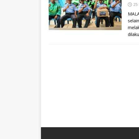
25
MALAN
selai
melak
dilak