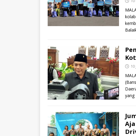
10
MALA
kolab
kemba
Balai
Pen
Ko
10
MALA
(Bans
Daera
yang 
Jum
Aja
Dri