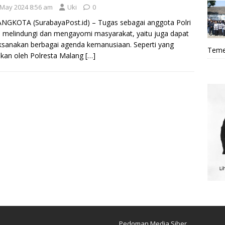
 May 2024 8:56 am
Uki
0
GKOTA (SurabayaPost.id) – Tugas sebagai anggota Polri
n melindungi dan mengayomi masyarakat, yaitu juga dapat
sanakan berbagai agenda kemanusiaan. Seperti yang
Teme
ukan oleh Polresta Malang
[…]
Pedoman Media Siber