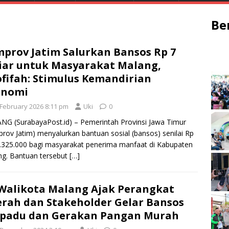
Be
prov Jatim Salurkan Bansos Rp 7
iar untuk Masyarakat Malang,
fifah: Stimulus Kemandirian
onomi
 February 2026 8:11 pm
Uki
0
G (SurabayaPost.id) – Pemerintah Provinsi Jawa Timur
rov Jatim) menyalurkan bantuan sosial (bansos) senilai Rp
.325.000 bagi masyarakat penerima manfaat di Kabupaten
g. Bantuan tersebut
[…]
 Walikota Malang Ajak Perangkat
rah dan Stakeholder Gelar Bansos
rpadu dan Gerakan Pangan Murah