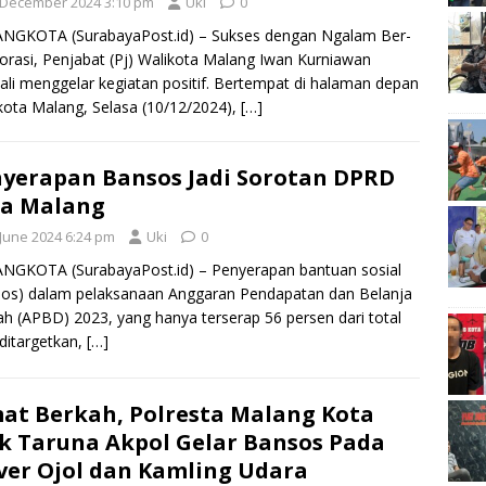
 December 2024 3:10 pm
Uki
0
NGKOTA (SurabayaPost.id) – Sukses dengan Ngalam Ber-
orasi, Penjabat (Pj) Walikota Malang Iwan Kurniawan
li menggelar kegiatan positif. Bertempat di halaman depan
kota Malang, Selasa (10/12/2024),
[…]
yerapan Bansos Jadi Sorotan DPRD
ta Malang
 June 2024 6:24 pm
Uki
0
NGKOTA (SurabayaPost.id) – Penyerapan bantuan sosial
os) dalam pelaksanaan Anggaran Pendapatan dan Belanja
h (APBD) 2023, yang hanya terserap 56 persen dari total
ditargetkan,
[…]
at Berkah, Polresta Malang Kota
k Taruna Akpol Gelar Bansos Pada
ver Ojol dan Kamling Udara