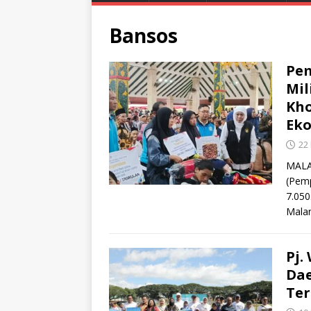
Bansos
Pem
Mil
Kho
Ek
22
MALAN
(Pemp
7.050
Malan
Pj.
Dae
Te