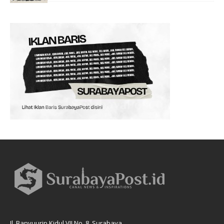
Jl. Banyuurip Kidul VII No. 8, Surabaya.