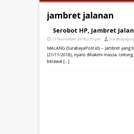
jambret jalanan
Serobot HP, Jambret Jala
21 November 2018 3:35 pm
Surabayapos
MALANG (SurabayaPost.id) – Jambret yang be
(21/11/2018), nyaris dihakimi massa. Untung
berawal
[…]