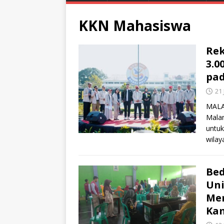
KKN Mahasiswa
Rek
3.0
pa
21 
MALA
Mala
untuk
wilay
Bed
Uni
Mem
Ka