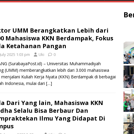
Be
tor UMM Berangkatkan Lebih dari
00 Mahasiswa KKN Berdampak, Fokus
da Ketahanan Pangan
July 2025 1:03 pm
Uki
0
NG (SurabayaPost.id) – Universitas Muhammadiyah
ng (UMM) memberangkatkan lebih dari 3.000 mahasiswa
 menjalani Kuliah Kerja Nyata (KKN) Berdampak di berbagai
ah Indonesia, mulai dari
[…]
a Dari Yang lain, Mahasiswa KKN
dha Selalu Bisa Berbaur Dan
praktekan Ilmu Yang Didapat Di
mpus