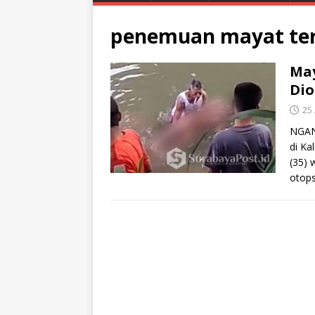
penemuan mayat te
May
Dio
25 
NGAN
di Ka
(35) 
otops