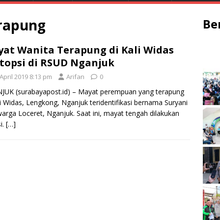
rapung
Be
at Wanita Terapung di Kali Widas
topsi di RSUD Nganjuk
April 2019 8:13 pm
Arifan
0
JUK (surabayapost.id) – Mayat perempuan yang terapung
li Widas, Lengkong, Nganjuk teridentifikasi bernama Suryani
warga Loceret, Nganjuk. Saat ini, mayat tengah dilakukan
i.
[…]