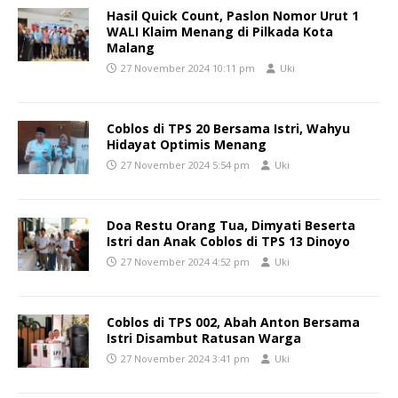
Hasil Quick Count, Paslon Nomor Urut 1
WALI Klaim Menang di Pilkada Kota
Malang
27 November 2024 10:11 pm
Uki
Coblos di TPS 20 Bersama Istri, Wahyu
Hidayat Optimis Menang
27 November 2024 5:54 pm
Uki
Doa Restu Orang Tua, Dimyati Beserta
Istri dan Anak Coblos di TPS 13 Dinoyo
27 November 2024 4:52 pm
Uki
Coblos di TPS 002, Abah Anton Bersama
Istri Disambut Ratusan Warga
27 November 2024 3:41 pm
Uki